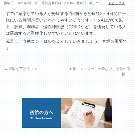
投稿日 : 2021年9月18日
最終更新日時 : 2021年9月18日
カテゴリー :
トピックス
すでに感染している人が発症する2日前から発症後3～4日間に一
緒にいる時間が長いとかかりやすいそうです。HｂA1cが8％以
上、肥満、喫煙者、慢性肺疾患（COPDなど）を併発している人
は罹患すると重症化しやすいといわれています。
減量し、血糖コントロルをよくしていきましょう。禁煙も重要で
す
←
尿酸を下げるコツ
血糖コントロール改善ないし悪化の原
因
→