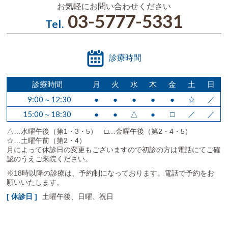
お気軽にお問い合わせください
03-5777-5331
Tel.
診療時間
診療時間
月
火
水
木
金
土
日
9:00～12:30
●
●
●
●
●
☆
／
15:00～18:30
●
●
△
●
□
／
／
△…水曜午後（第1・3・5）
□…金曜午後（第2・4・5）
☆…土曜午前（第2・4）
月によって休診日の変更もございますので初診の方は電話にてご確
認のうえご来院ください。
※18時以降の診療は、予約制になっております。電話で予約をお
願いいたします。
[ 休診日 ]
土曜午後、日曜、祝日